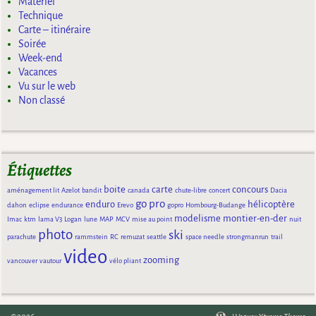
Matériel
Technique
Carte – itinéraire
Soirée
Week-end
Vacances
Vu sur le web
Non classé
Étiquettes
boite
carte
concours
aménagement lit
Azelot
bandit
canada
chute-libre
concert
Dacia
go pro
enduro
hélicoptère
dahon
eclipse
endurance
Erevo
gopro
Hombourg-Budange
modelisme
montier-en-der
Imac
ktm
lama V3
Logan
lune
MAP
MCV
mise au point
nuit
photo
ski
parachute
rammstein
RC
remuzat
seattle
space needle
strongmanrun
trail
video
zooming
vancouver
vautour
vélo pliant