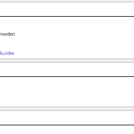
emander)
ki
,
video