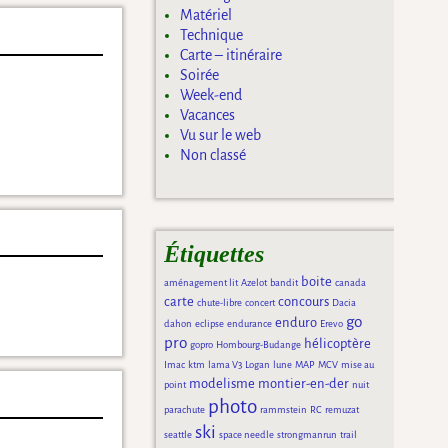
Matériel
Technique
Carte – itinéraire
Soirée
Week-end
Vacances
Vu sur le web
Non classé
Étiquettes
boite
aménagement lit
Azelot
bandit
canada
carte
concours
chute-libre
concert
Dacia
go
enduro
dahon
eclipse
endurance
Erevo
pro
hélicoptère
gopro
Hombourg-Budange
Imac
ktm
lama V3
Logan
lune
MAP
MCV
mise au
modelisme
montier-en-der
point
nuit
photo
parachute
rammstein
RC
remuzat
ski
seattle
space needle
strongmanrun
trail