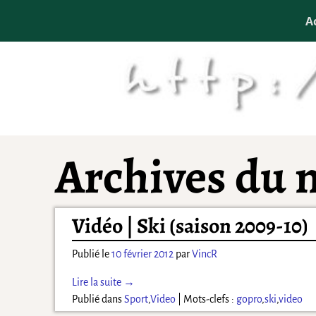
A
Archives du 
Vidéo | Ski (saison 2009-10)
Publié le
10 février 2012
par
VincR
Lire la suite →
Publié dans
Sport
,
Video
|
Mots-clefs :
gopro
,
ski
,
video