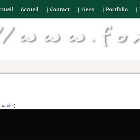
ccueil
Accueil
| Contact
| Liens
| Portfolio
|
emander
)