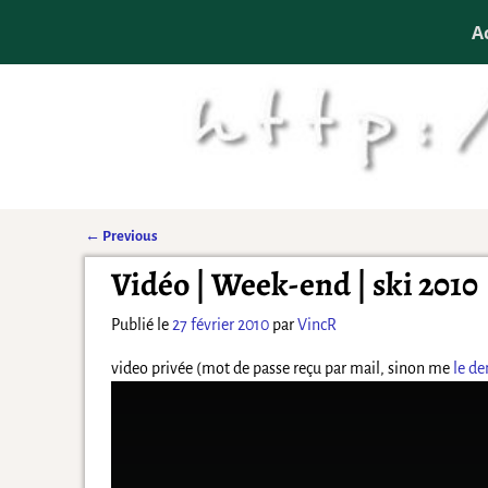
A
←
Previous
Navigation des articles
Vidéo | Week-end | ski 2010
Publié le
27 février 2010
par
VincR
video privée (mot de passe reçu par mail, sinon me
le d