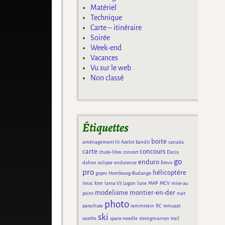
Matériel
Technique
Carte – itinéraire
Soirée
Week-end
Vacances
Vu sur le web
Non classé
Étiquettes
boite
aménagement lit
Azelot
bandit
canada
carte
concours
chute-libre
concert
Dacia
go
enduro
dahon
eclipse
endurance
Erevo
pro
hélicoptère
gopro
Hombourg-Budange
Imac
ktm
lama V3
Logan
lune
MAP
MCV
mise au
modelisme
montier-en-der
point
nuit
photo
parachute
rammstein
RC
remuzat
ski
seattle
space needle
strongmanrun
trail