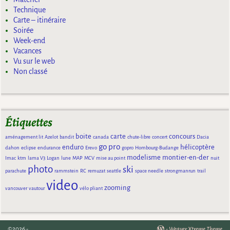
Technique
Carte – itinéraire
Soirée
Week-end
Vacances
Vu sur le web
Non classé
Étiquettes
boite
carte
concours
aménagement lit
Azelot
bandit
canada
chute-libre
concert
Dacia
go pro
enduro
hélicoptère
dahon
eclipse
endurance
Erevo
gopro
Hombourg-Budange
modelisme
montier-en-der
Imac
ktm
lama V3
Logan
lune
MAP
MCV
mise au point
nuit
photo
ski
parachute
rammstein
RC
remuzat
seattle
space needle
strongmanrun
trail
video
zooming
vancouver
vautour
vélo pliant
©2026 -
-
Weaver Xtreme Theme