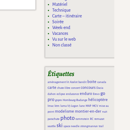
Matériel
Technique
Carte – itinéraire
Soirée
Week-end
Vacances
Vu sur le web
Non classé
Étiquettes
boite
aménagement lit
Azelot
bandit
canada
carte
concours
chute-libre
concert
Dacia
go
enduro
dahon
eclipse
endurance
Erevo
pro
hélicoptère
gopro
Hombourg-Budange
Imac
ktm
lama V3
Logan
lune
MAP
MCV
mise au
modelisme
montier-en-der
point
nuit
photo
parachute
rammstein
RC
remuzat
ski
seattle
space needle
strongmanrun
trail