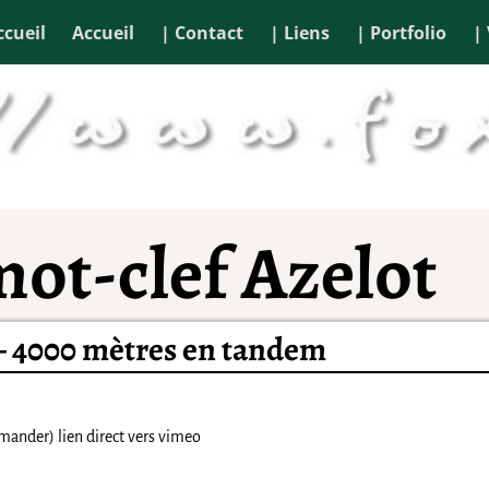
ccueil
Accueil
| Contact
| Liens
| Portfolio
|
mot-clef
Azelot
t – 4000 mètres en tandem
mander) lien direct vers vimeo