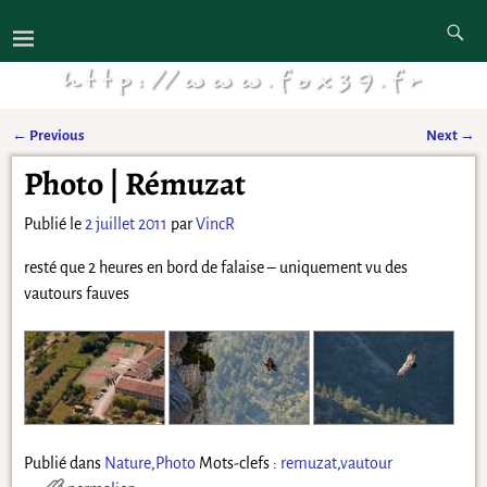
←
Previous
Next
→
Navigation des articles
Photo | Rémuzat
Publié le
2 juillet 2011
par
VincR
resté que 2 heures en bord de falaise – uniquement vu des
vautours fauves
Publié dans
Nature
,
Photo
Mots-clefs :
remuzat
,
vautour